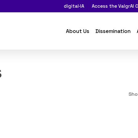
digital·IA
Access the ValgrAI
About Us
Dissemination
s
Sho