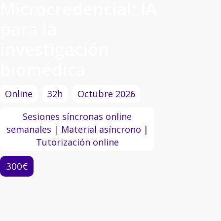
Microcredencial: IA
para la
investigación
biomédica
Online
32h
Octubre 2026
Sesiones síncronas online
semanales | Material asíncrono |
Tutorización online
300€