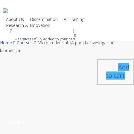
Skip
to
main
About Us
Dissemination
AI Training
Research & Innovation
content
search
0
was successfully added to your cart.
Home
Courses
Microcredencial: IA para la investigación
biomédica
Add
300,00
€
to cart
ESTUDIOS