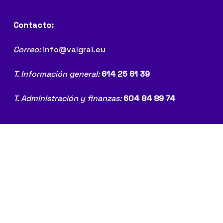
Contacto:
Correo:
info@valgrai.eu
T. Información general:
614 25 61 39
T. Administración y finanzas:
604 84 89 74
© 2026 valgrAI.
Agreement between Generalitat through Conselleria de
Innovación, Universidades, Ciencia y Sociedad Digital
and ValgrAI
Nota legal
Política de privacidad
Política de cookies