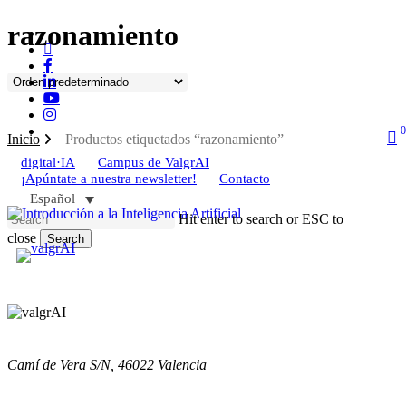
Skip
razonamiento
x-
to
twitter
bluesky
main
facebook
content
linkedin
youtube
Introducción a la Inteligencia
instagram
Artificial
tiktok
0
s
Inicio
Productos etiquetados “razonamiento”
Online
digital·IA
Campus de ValgrAI
¡Apúntate a nuestra newsletter!
Contacto
15h
ES
Español
Hit enter to search or ESC to
close
Search
Añadir Al Carrito
Close
Search
Camí de Vera S/N,
46022 Valencia