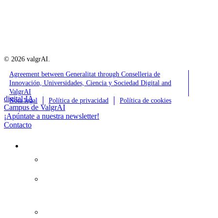
© 2026 valgrAI.
Agreement between Generalitat through Conselleria de
Innovación, Universidades, Ciencia y Sociedad Digital and
ValgrAI
Close
digital·IA
Nota legal
Política de privacidad
Política de cookies
Menu
Campus de ValgrAI
¡Apúntate a nuestra newsletter!
Contacto
Sobre nosotros
Sobre ValgrAI
ValgrAI
Careers
Colaboradores