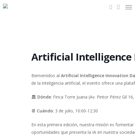
Me
Skip
to
search
main
content
Artificial Intelligenc
Bienvenidos al
Artificial Intelligence Innovation D
de la inteligencia artificial, el evento ofrece una p
🏛️
Dónde
: Finca Torre Juana (Av. Pintor Pérez Gil 16,
📆
Cuándo
: 3 de julio, 10:00-12:30
En esta primera edición, nuestra misión es fomentar
oportunidades que presenta la IA en nuestra sociedad