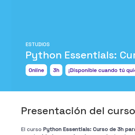
ESTUDIOS
Python Essentials: Cu
Online
3h
¡Disponible cuando tú qui
Presentación del curs
Hit enter to search or ESC to close
El curso
Python Essentials: Curso de 3h par