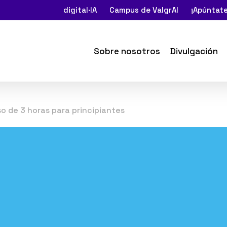
digital·IA
Campus de ValgrAI
¡Apúntate
Sobre nosotros
Divulgación
so de 3 horas para principiantes