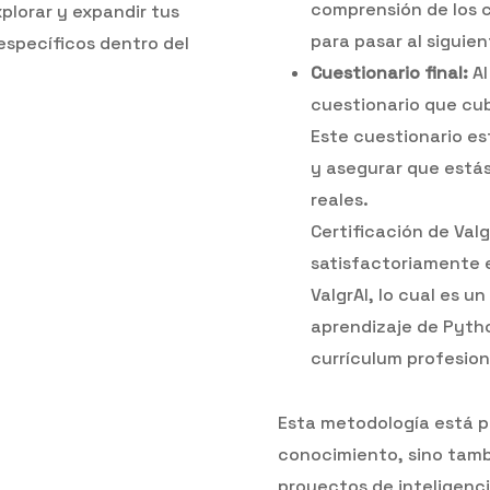
comprensión de los 
plorar y expandir tus
para pasar al siguien
specíficos dentro del
Cuestionario final:
Al
cuestionario que cub
Este cuestionario es
y asegurar que está
reales.
Certificación de Val
satisfactoriamente el
ValgrAI, lo cual es 
aprendizaje de Pytho
currículum profesion
Esta metodología está p
conocimiento, sino tamb
proyectos de inteligencia