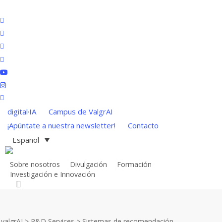
Skip
to
x-
main
twitter
bluesky
content
facebook
linkedin
youtube
instagram
Sistemas de
tiktok
digital·IA
Campus de ValgrAI
recomendación
¡Apúntate a nuestra newsletter!
Contacto
Español
Sobre nosotros
Divulgación
Formación
Investigación e Innovación
search
valgrAI
>
R&D Services
>
Sistemas de recomendación