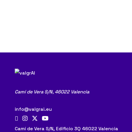
IX
ValgrAI
IX ValgrAI Matinal de Invest
Matinal
de
Investigación
Camí de Vera S/N,
46022 Valencia
info@valgrai.eu
Camí de Vera S/N, Edificio 3Q 46022 Valencia