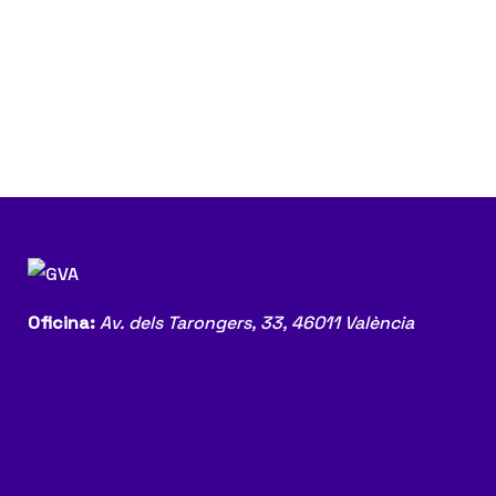
igación
Oficina:
Av. dels Tarongers, 33,
46011 València