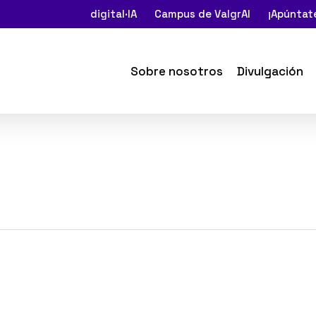
digital·IA
Campus de ValgrAI
¡Apúntate
Sobre nosotros
Divulgación