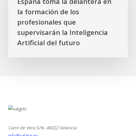
España toma la delantera en
delantera
trayectoria
la formación de los
en
científica
la
profesionales que
internacional
formación
supervisarán la Inteligencia
de
de
primer
Artificial del futuro
los
nivel
profesionales
que
supervisarán
la
Inteligencia
Artificial
del
futuro
Camí de Vera S/N,
46022 Valencia
info@valgrai.eu