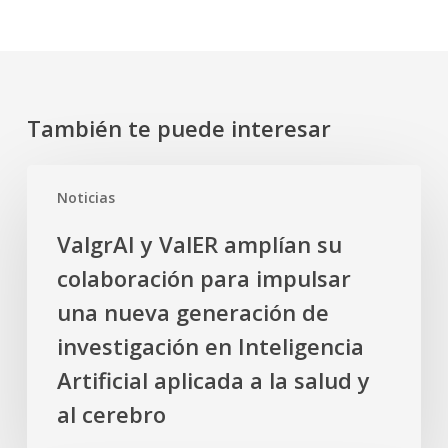
También te puede interesar
ValgrAI
Noticias
y
ValER
ValgrAI y ValER amplían su
amplían
colaboración para impulsar
su
colaboración
una nueva generación de
para
investigación en Inteligencia
impulsar
Artificial aplicada a la salud y
una
al cerebro
nueva
generación