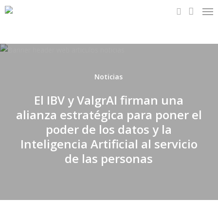
Me
Skip
to
search
main
content
Noticias
El IBV y ValgrAI firman una
alianza estratégica para poner el
poder de los datos y la
Inteligencia Artificial al servicio
de las personas