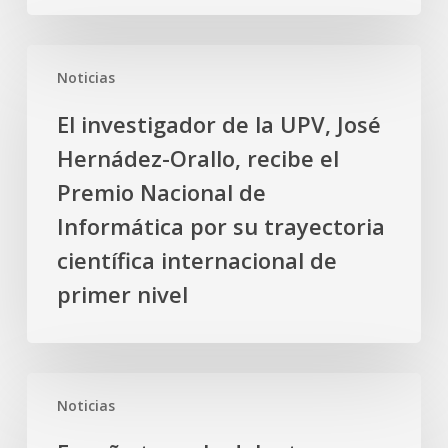
de
investigación
El
en
Noticias
investigador
Inteligencia
de
Artificial
El investigador de la UPV, José
la
aplicada
Hernádez-Orallo, recibe el
UPV,
a
José
Premio Nacional de
la
Hernádez-
Informática por su trayectoria
salud
Orallo,
y
científica internacional de
recibe
al
primer nivel
el
cerebro
Premio
Nacional
de
España
Informática
Noticias
toma
por
la
su