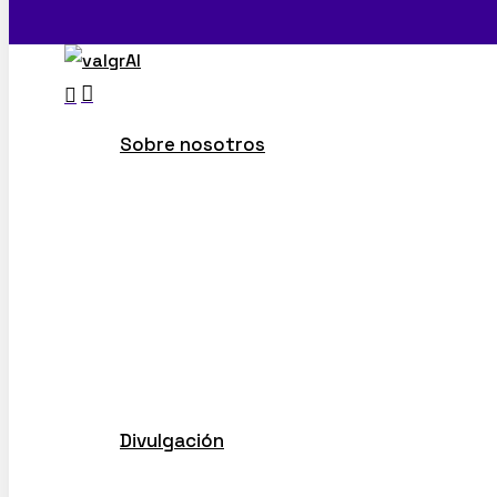
search
Menu
Sobre nosotros
Sobre ValgrAI
ValgrAI Careers
Colaboradores
Másteres universitarios asociados
Portal de transparencia
Manual de Identidad Visual
Contratación abierta
Divulgación
Hit enter to search or ESC to close