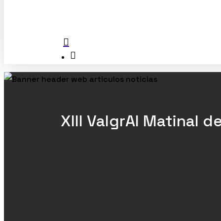
Software y patentes
Unidad Mixta de Investigación
search
XIII ValgrAI Matinal 