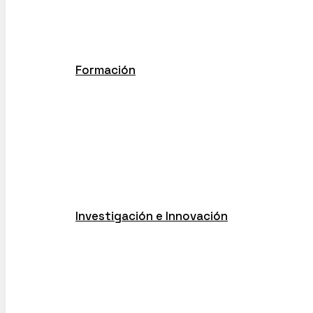
Eventos
Noticias
Artículos
Formación
Cursos de especialización en IA
Quick Learning
Formación a medida para organizacio
Ayudas de máster
AI Evaluation Programme
Investigación e Innovación
Artificial Intelligence Innovation Allia
Proyectos
Servicios I+D