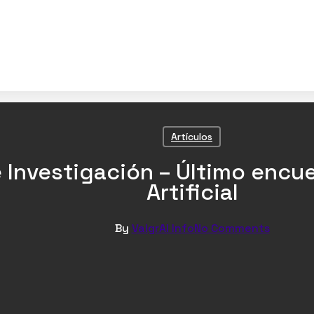
Artículos
de Investigación – Último encu
Artificial
By
ValgrAI Info
No Comments