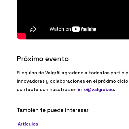
Próximo evento
El equipo de ValgrAI agradece a todos los parti
innovadoras y colaboraciones en el próximo cicl
contacta con nosotros en
info@valgrai.eu
.
También te puede interesar
Revital-
Artículos