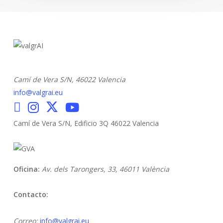
Inteligencia
Artificial
del
futuro
Camí de Vera S/N,
46022 Valencia
info@valgrai.eu
Camí de Vera S/N, Edificio 3Q 46022 Valencia
Oficina:
Av. dels Tarongers, 33,
46011 València
Contacto:
Correo:
info@valgrai.eu