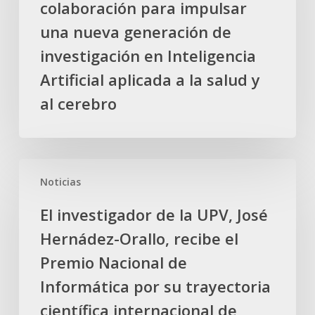
colaboración para impulsar
su
colaboración
una nueva generación de
para
investigación en Inteligencia
impulsar
Artificial aplicada a la salud y
una
al cerebro
nueva
generación
de
investigación
El
en
Noticias
investigador
Inteligencia
de
Artificial
El investigador de la UPV, José
la
aplicada
Hernádez-Orallo, recibe el
UPV,
a
José
Premio Nacional de
la
Hernádez-
Informática por su trayectoria
salud
Orallo,
y
científica internacional de
recibe