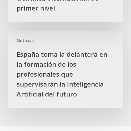
al
primer nivel
el
cerebro
Premio
Nacional
de
España
Informática
Noticias
toma
por
la
su
España toma la delantera en
delantera
trayectoria
la formación de los
en
científica
la
profesionales que
internacional
formación
supervisarán la Inteligencia
de
de
primer
Artificial del futuro
los
nivel
profesionales
que
supervisarán
la