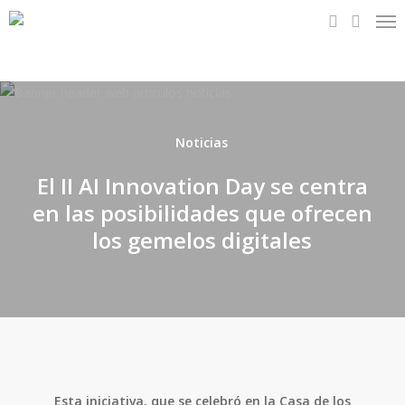
Me
Skip
to
search
main
content
Noticias
El II AI Innovation Day se centra
en las posibilidades que ofrecen
los gemelos digitales
Esta iniciativa, que se celebró en la Casa de los