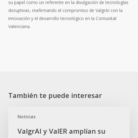
su papel como un referente en la divulgación de tecnologías
disruptivas, reafirmando el compromiso de ValgrAI con la
innovación y el desarrollo tecnológico en la Comunitat
Valenciana.
También te puede interesar
ValgrAI
Noticias
y
ValER
ValgrAI y ValER amplían su
amplían