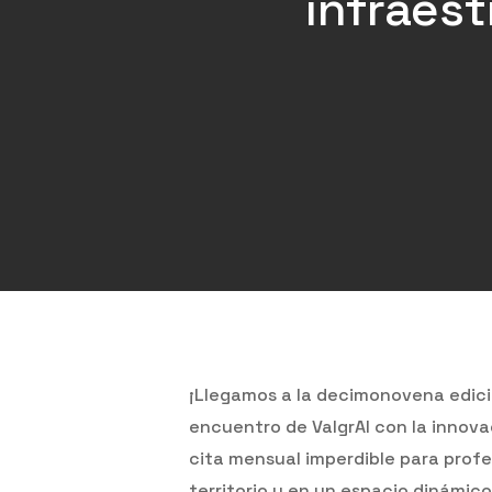
infraest
¡Llegamos a la decimonovena edici
encuentro de ValgrAI con la innovac
Hit enter to search or ESC to close
cita mensual imperdible para profe
territorio y en un espacio dinámic