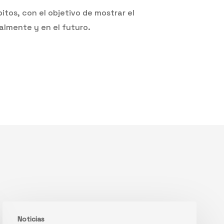
tos, con el objetivo de mostrar el
ualmente y en el futuro.
España
Noticias
toma