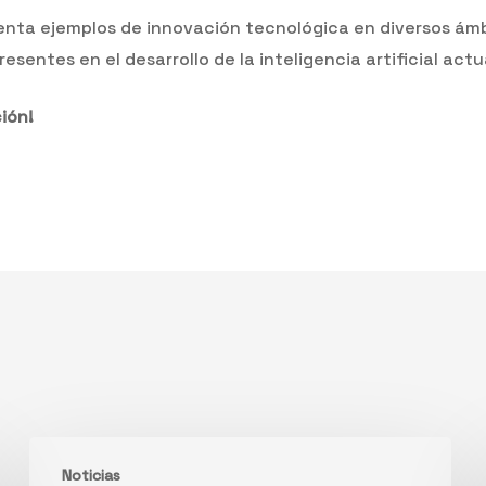
nta ejemplos de innovación tecnológica en diversos ámbi
resentes en el desarrollo de la inteligencia artificial act
ción!
El
Noticias
investigador