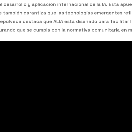
 desarrollo y aplicación internacional de la IA. Esta apue
ue también garantiza que las tecnologías emergentes refle
 Sepúlveda destaca que ALIA está diseñado para facilitar
ando que se cumpla con la normativa comunitaria en mate