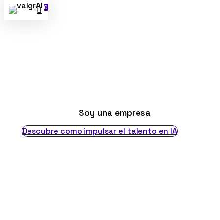
0
Skip
search
Menu
to
main
content
Soy una empresa
Descubre como impulsar el talento en IA