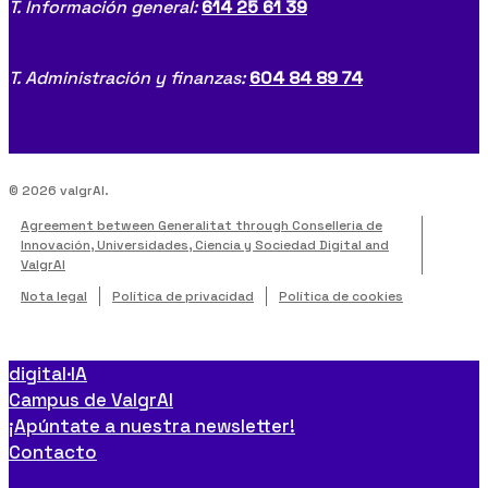
T. Información general:
614 25 61 39
T. Administración y finanzas:
604 84 89 74
© 2026 valgrAI.
Agreement between Generalitat through Conselleria de
Innovación, Universidades, Ciencia y Sociedad Digital and
ValgrAI
Nota legal
Política de privacidad
Política de cookies
digital·IA
Close
Campus de ValgrAI
Menu
¡Apúntate a nuestra newsletter!
Contacto