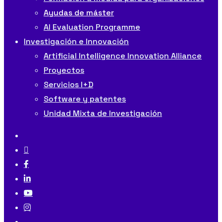
Ayudas de máster
AI Evaluation Programme
Investigación e Innovación
Artificial Intelligence Innovation Alliance
Proyectos
Servicios I+D
Software y patentes
Unidad Mixta de Investigación
x-
twitter
bluesky
facebook
linkedin
youtube
instagram
tiktok