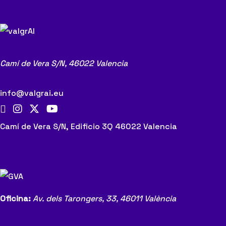
Artificial
Generativa
para
contenidos
Camí de Vera S/N,
46022 Valencia
revolucionarios
|
info@valgrai.eu
Webinar
de
Camí de Vera S/N, Edificio 3Q 46022 Valencia
innovación
Oficina:
Av. dels Tarongers, 33,
46011 València