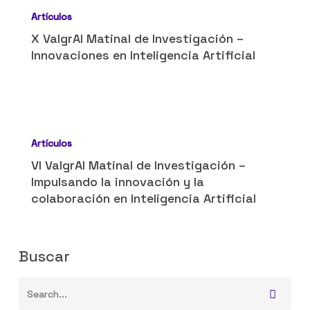
ValgrAI
Artículos
Matinal
X ValgrAI Matinal de Investigación –
de
Innovaciones en Inteligencia Artificial
Investigación
–
Innovaciones
VI
en
ValgrAI
Artículos
Inteligencia
Matinal
VI ValgrAI Matinal de Investigación –
Artificial
de
Impulsando la innovación y la
Investigación
colaboración en Inteligencia Artificial
–
Impulsando
la
Buscar
innovación
y