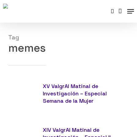
Skip
Me
to
search
main
content
Tag
memes
XV
XV ValgrAI Matinal de
ValgrAI
Investigación – Especial
Matinal
Semana de la Mujer
de
Investigación
XIV
–
XIV ValgrAI Matinal de
ValgrAI
Especial