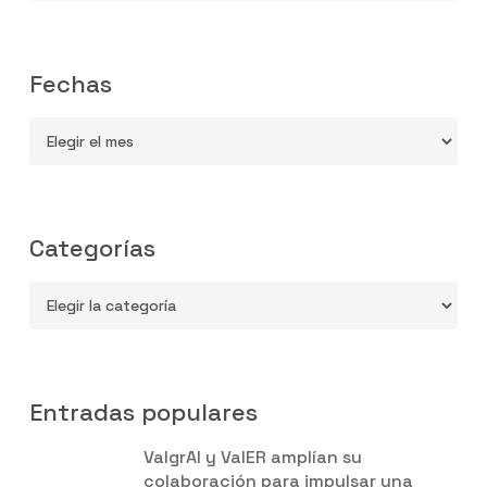
la
colaboración
en
Fechas
Inteligencia
Artificial
Fechas
Categorías
Categorías
Entradas populares
ValgrAI y ValER amplían su
colaboración para impulsar una