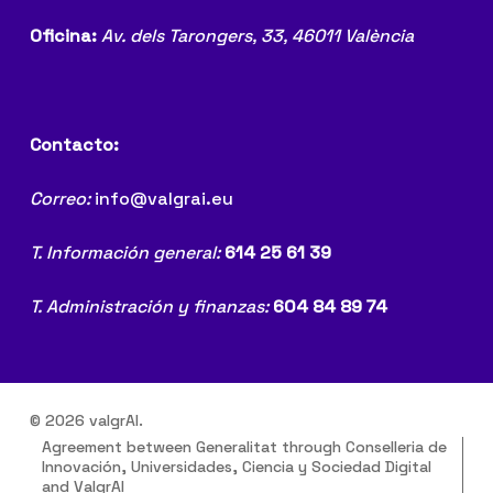
Oficina:
Av. dels Tarongers, 33,
46011 València
Contacto:
Correo:
info@valgrai.eu
T. Información general:
614 25 61 39
T. Administración y finanzas:
604 84 89 74
© 2026 valgrAI.
Agreement between Generalitat through Conselleria de
Innovación, Universidades, Ciencia y Sociedad Digital
and ValgrAI