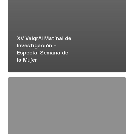
XV ValgrAI Matinal de
Investigación –
Especial Semana de
la Mujer
XIV
ValgrAI
Matinal
de
Investigación
–
Especial