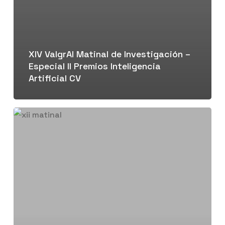
XIV ValgrAI Matinal de Investigación –
Especial II Premios Inteligencia
Artificial CV
XII
ValgrAI
Matinal
de
Investigación
–
Avances
en