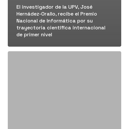
El investigador de la UPV, José
Hernádez-Orallo, recibe el Premio
Nacional de Informática por su
trayectoria científica internacional
de primer nivel
El
investigador
de
la
UPV,
José
Hernández-
Orallo,
elegido