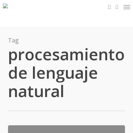
Me
Skip
to
search
main
content
Tag
procesamiento
de lenguaje
natural
XV